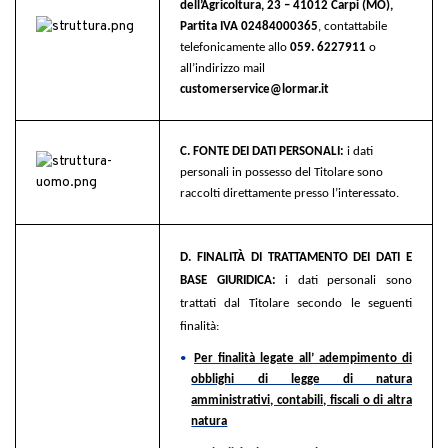
dell’Agricoltura, 23 – 41012 Carpi (MO),
Partita IVA 02484000365
, contattabile
telefonicamente allo
059. 6227911
o
all’indirizzo mail
customerservice@lormar.it
C. FONTE DEI DATI PERSONALI:
i dati
personali in possesso del Titolare sono
raccolti direttamente presso l’interessato.
D. FINALITÀ DI TRATTAMENTO DEI DATI E
BASE GIURIDICA:
i
dati personali sono
trattati dal Titolare secondo le seguenti
finalità:
•
Per finalità legate all’ adempimento di
obblighi di legge di natura
amministrativi, contabili, fiscali o di altra
natura