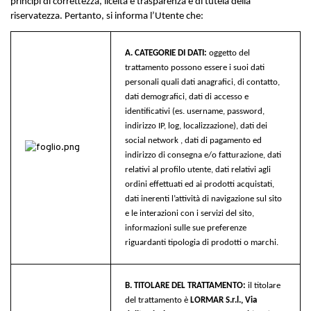
principi di correttezza, liceità e trasparenza e di tutela della
riservatezza. Pertanto, si informa l’Utente che:
A. CATEGORIE DI DATI:
oggetto del
trattamento possono
essere
i suoi dati
personali quali dati anagrafici, di contatto,
dati demografici, dati di accesso e
identificativi (es. username, password,
indirizzo IP, log, localizzazione), dati dei
social network , dati di pagamento ed
indirizzo di consegna e/o fatturazione, dati
relativi al profilo utente, dati relativi agli
ordini effettuati ed ai prodotti acquistati,
dati inerenti l’attività di navigazione sul sito
e le interazioni con i servizi del sito,
informazioni sulle sue preferenze
riguardanti tipologia di prodotti o marchi.
B. TITOLARE DEL TRATTAMENTO:
i
l titolare
del trattamento è
LORMAR S.r.l.
, Via