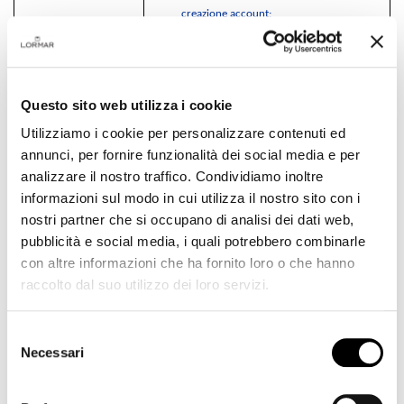
creazione account;
3.
T
rattamento dati dei dipendenti o
assimilati dei clienti (ad esempio,
nominativo del referente dell’account
business), per la gestione dei rapporti
Questo sito web utilizza i cookie
intercorrenti tra le parti (titolare-
Utilizziamo i cookie per personalizzare contenuti ed
cliente).
annunci, per fornire funzionalità dei social media e per
•
Finalità basate sul consenso
analizzare il nostro traffico. Condividiamo inoltre
dell’interessato relative a:
informazioni sul modo in cui utilizza il nostro sito con i
L’invio di comunicazioni commerciali e/o
nostri partner che si occupano di analisi dei dati web,
di marketing da parte del Titolare, anche
pubblicità e social media, i quali potrebbero combinarle
per mezzo di newsletter, sms o altri
con altre informazioni che ha fornito loro o che hanno
strumenti digitali o per ricerche relative
raccolto dal suo utilizzo dei loro servizi.
alla soddisfazione della clientela.
Selezione
Necessari
E. DESTINATARI DEI DATI:
nei limiti
del
pertinenti alle finalità di trattamento
consenso
indicate i Suoi dati potranno essere