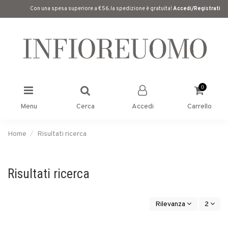
Con una spesa superiore a €56, la spedizione è gratuita!
Accedi/Registrati
0
Menu
Cerca
Accedi
Carrello
Home
Risultati ricerca
Risultati ricerca
Rilevanza
2