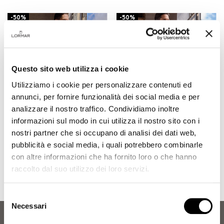
-50%
-50%
Questo sito web utilizza i cookie
Utilizziamo i cookie per personalizzare contenuti ed
annunci, per fornire funzionalità dei social media e per
analizzare il nostro traffico. Condividiamo inoltre
informazioni sul modo in cui utilizza il nostro sito con i
nostri partner che si occupano di analisi dei dati web,
pubblicità e social media, i quali potrebbero combinarle
con altre informazioni che ha fornito loro o che hanno
Pigiama girocollo -
Pigiama serafino -
15,50 €
14,75 €
World Trip
World Trip
31,00 €
29,50 €
raccolto dal suo utilizzo dei loro servizi.
Selezione
Necessari
del
consenso