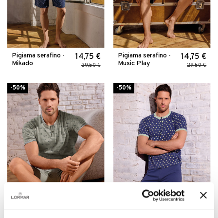
Pigiama serafino -
Pigiama serafino -
14,75 €
14,75 €
Mikado
Music Play
29,50 €
29,50 €
-50%
-50%