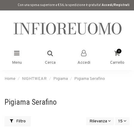
Con una spesa superiore a €56, la spedizione è gratuita!
Accedi/Registrati
0
Menu
Cerca
Accedi
Carrello
Home
NIGHTWEAR
Pigiama
Pigiama Serafino
Pigiama Serafino
Filtro
Rilevanza
15