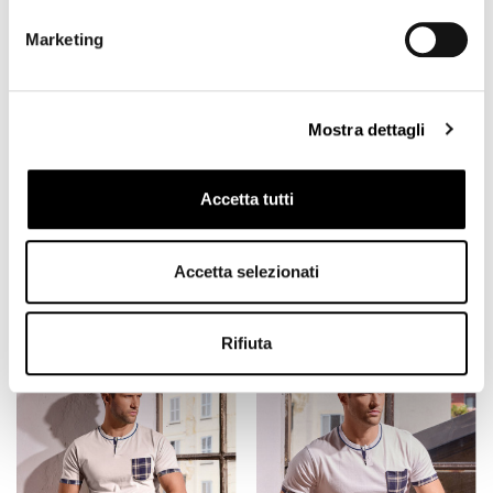
Marketing
Mostra dettagli
Accetta tutti
Accetta selezionati
Pigiama serafino -
Pigiama serafino -
14,75 €
14,75 €
Oasi
Desert
29,50 €
29,50 €
Rifiuta
-50%
-50%