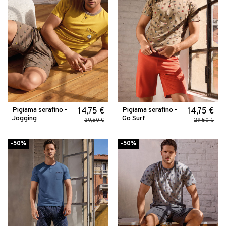
Pigiama serafino -
Pigiama serafino -
14,75 €
14,75 €
Jogging
Go Surf
29,50 €
29,50 €
-50%
-50%