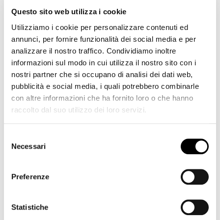
Pigiama serafino -
Pigiama serafino in
14,75 €
14,75 €
Questo sito web utilizza i cookie
Airship
jersey di cotone -
29,50 €
29,50 €
Yacht
Utilizziamo i cookie per personalizzare contenuti ed
annunci, per fornire funzionalità dei social media e per
-50%
-50%
analizzare il nostro traffico. Condividiamo inoltre
informazioni sul modo in cui utilizza il nostro sito con i
nostri partner che si occupano di analisi dei dati web,
pubblicità e social media, i quali potrebbero combinarle
con altre informazioni che ha fornito loro o che hanno
raccolto dal suo utilizzo dei loro servizi.
Selezione
Necessari
del
consenso
Preferenze
Pigiama serafino -
Pigiama serafino -
14,75 €
14,75 €
Vintage
Plane
29,50 €
29,50 €
Statistiche
-50%
-50%