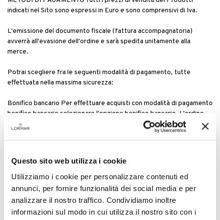
METODI DI PAGAMENTO Tutti i prezzi di vendita dei Prodotti
indicati nel Sito sono espressi in Euro e sono comprensivi di Iva.
L'emissione del documento fiscale (fattura accompagnatoria)
avverrà all'evasione dell'ordine e sarà spedita unitamente alla
merce.
Potrai scegliere fra le seguenti modalità di pagamento, tutte
effettuata nella massima sicurezza:
Bonifico bancario Per effettuare acquisti con modalità di pagamento
bonifico bancario selezionare l'opzione bonifico bancario. L'ordine
verrà evaso al ricevimento della notifica di accredito su conto
corrente. Le coordinate bancarie per effettuare il pagamento sono:
Lormar Srl Iban: IT88 X056 5223 300C C021 0040 541 Swift:
SFSPIT22 Carta di Credito (Payplug), Paypal, Satispay. La
Questo sito web utilizza i cookie
transazione sarà effettuata nel rispetto delle norme di sicurezza
bancaria e dei dati comunicati dall'acquirente.
Utilizziamo i cookie per personalizzare contenuti ed
annunci, per fornire funzionalità dei social media e per
È per questo che ci adoperiamo per acquisire tutte le certificazioni
analizzare il nostro traffico. Condividiamo inoltre
che ti tutelino e ti permettano di effettuare i tuoi acquisti su Lormar
informazioni sul modo in cui utilizza il nostro sito con i
in tutta tranquillità.