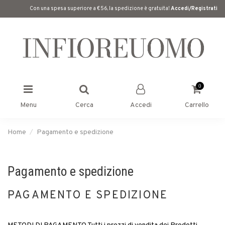
Con una spesa superiore a €56, la spedizione è gratuita!
Accedi/Registrati
0
Menu
Cerca
Accedi
Carrello
Home
Pagamento e spedizione
Pagamento e spedizione
PAGAMENTO E SPEDIZIONE