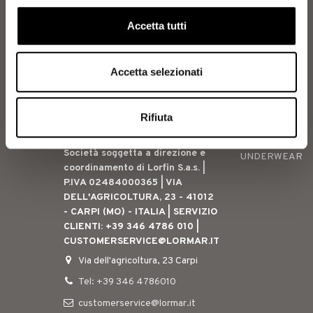
Dichiaro di aver preso visione dell’
informativa privacy
ed esprimo il consenso per l’iscrizione alla
Accetta tutti
newsletter.
Metodi di pagamento
Accetta selezionati
Contact us
Category
Rifiuta
LORMAR S.R.L. Unipersonale -
NIGHTWEAR
Società soggetta a direzione e
UNDERWEAR
coordinamento di Lorfin S.a.s. |
P.IVA 02484000365 | VIA
DELL'AGRICOLTURA, 23 - 41012
- CARPI (MO) - ITALIA | SERVIZIO
CLIENTI: +39 346 4786 010 |
CUSTOMERSERVICE@LORMAR.IT
Via dell'agricoltura, 23 Carpi
Tel: +39 346 4786010
customerservice@lormar.it