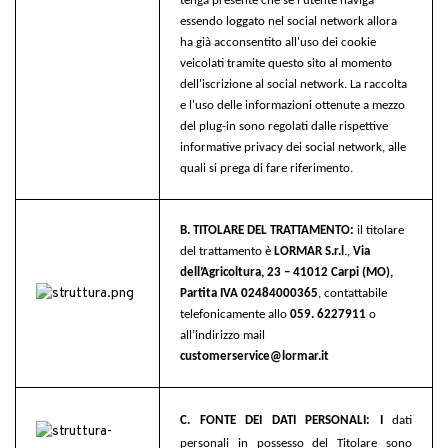
tenga presente che se l'utente naviga
essendo loggato nel social network allora
ha già acconsentito all'uso dei cookie
veicolati tramite questo sito al momento
dell'iscrizione al social network. La raccolta
e l'uso delle informazioni ottenute a mezzo
del plug-in sono regolati dalle rispettive
informative privacy dei social network, alle
quali si prega di fare riferimento.
B. TITOLARE DEL TRATTAMENTO:
il titolare
del trattamento è
LORMAR S.r.l
.,
Via
dell’Agricoltura, 23 – 41012
Carpi (MO),
Partita IVA 02484000365
, contattabile
telefonicamente allo
059. 6227911
o
all’indirizzo mail
customerservice@lormar.it
C. FONTE DEI DATI PERSONALI: I
dati
personali in possesso del Titolare sono