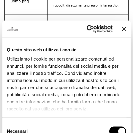
raccolti direttamente presso l’interessato.
D. FINALITÀ DI TRATTAMENTO DEI DATI E
BASE GIURIDICA:
i
l trattamento dei Suoi dati
ha come finalità e base giuridica:
1.
Per i dati raccolti in automatico
, la base
Questo sito web utilizza i cookie
giuridica è il legittimo interesse del titolare e
la finalità è garantire e migliorare
Utilizziamo i cookie per personalizzare contenuti ed
l’esperienza di navigazione web.
annunci, per fornire funzionalità dei social media e per
2.
Per i dati forniti volontariamente
analizzare il nostro traffico. Condividiamo inoltre
dall’utente
, la base giuridica è il consenso e,
informazioni sul modo in cui utilizza il nostro sito con i
per l’invio di mail ai nostri indirizzi, la
nostri partner che si occupano di analisi dei dati web,
finalità è poter inviare risposte alle richieste
pubblicità e social media, i quali potrebbero combinarle
specifiche effettuate dall’utente; per i form
la finalità è indicata nella specifica
con altre informazioni che ha fornito loro o che hanno
informativa.
raccolto dal suo utilizzo dei loro servizi.
Per i cookies:
confronta la specifica cookie
policy.
Selezione
Necessari
del