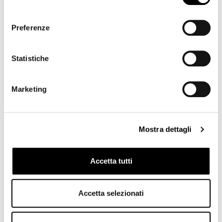
E. DESTINATARI DEI DATI:
nei limiti
consenso
pertinenti alle finalità di trattamento
Preferenze
indicate,
i Suoi dati potranno essere
comunicati, se del caso, ad altri soggetti
connessi alle attività di trattamento,
interni
Statistiche
ed esterni al Titolare,
quali
dipendenti e
assimilati,
partner, società di consulenza,
aziende private, fornitori di servizi tecnici
Marketing
terzi, hosting
provider, società
informatiche, agenzie di comunicazione
. I
Suoi dati non saranno in alcun modo
oggetto di diffusione.
Mostra dettagli
F. TRASFERIMENTO DEI DATI VERSO PAESI
Accetta tutti
TERZI:
i dati raccolti non sono oggetto di
trasferimento verso paesi terzi al di fuori
dello Spazio Economico Europeo. Per
Accetta selezionati
quanto concerne i cookie, confronta la
cookie policy.