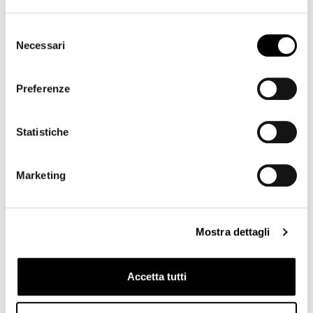
Related products
Selezione
Necessari
del
consenso
Preferenze
16 altri prodotti della stessa categoria:
Statistiche
-50%
-50%
Marketing
Mostra dettagli
Accetta tutti