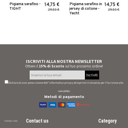
Pigiama serafino -
Pigiama serafino in
14,75 €
14,75 €
TIGHT
jersey di cotone -
29,50 €
29,50 €
Yacht
ISCRIVITI ALLA NOSTRA NEWSLETTER
Ottieni il
15% di Sconto
sul tuo prossimo ordine!
Iscriviti
Dichiaro di aver preso visione dell’
informativa privacy
ed esprimo il consenso per l’iscrizione alla
newsletter.
Metodi di pagamento
Contact us
Category