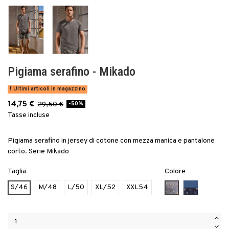
Pigiama serafino - Mikado
Ultimi articoli in magazzino
14,75 €
29,50 €
-50%
Tasse incluse
Pigiama serafino in jersey di cotone con mezza manica e pantalone
corto. Serie Mikado
Taglia
Colore
ANTRACITE - 17
AVIO/BLU 
S/46
M/48
L/50
XL/52
XXL54