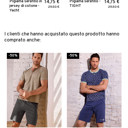
Pigiama serafino in
Pigiama serafino -
14,75 €
14,75 €
jersey di cotone -
TIGHT
29,50 €
29,50 €
Yacht
I clienti che hanno acquistato questo prodotto hanno
comprato anche:
-50%
-50%