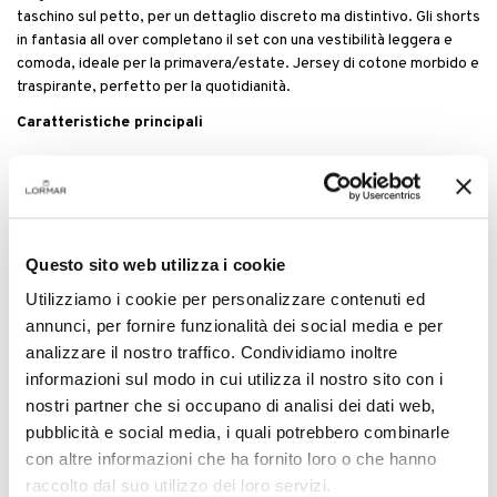
taschino sul petto, per un dettaglio discreto ma distintivo. Gli shorts
in fantasia all over completano il set con una vestibilità leggera e
comoda, ideale per la primavera/estate. Jersey di cotone morbido e
traspirante, perfetto per la quotidianità.
Caratteristiche principali
Maglia serafino a mezza manica in jersey di cotone con
taschino
Pantalone corto coordinato in fantasia, fit comodo e leggero
Plus
Questo sito web utilizza i cookie
Cotone traspirante e mano morbida
Utilizziamo i cookie per personalizzare contenuti ed
Dettagli puliti per uno stile curato
annunci, per fornire funzionalità dei social media e per
Ideale per la primavera/estate
analizzare il nostro traffico. Condividiamo inoltre
Cura del capo
informazioni sul modo in cui utilizza il nostro sito con i
Lavare delicatamente seguendo le istruzioni in etichetta.
nostri partner che si occupano di analisi dei dati web,
pubblicità e social media, i quali potrebbero combinarle
con altre informazioni che ha fornito loro o che hanno
Dettagli del prodotto
raccolto dal suo utilizzo dei loro servizi.