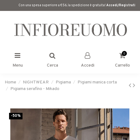
Con una spesa superiore a €56, la spedizione è gratuita!
Accedi/Registrati
0
Menu
Cerca
Accedi
Carrello
Home
NIGHTWEAR
Pigiama
Pigiami manica corta
Pigiama serafino - Mikado
-50%