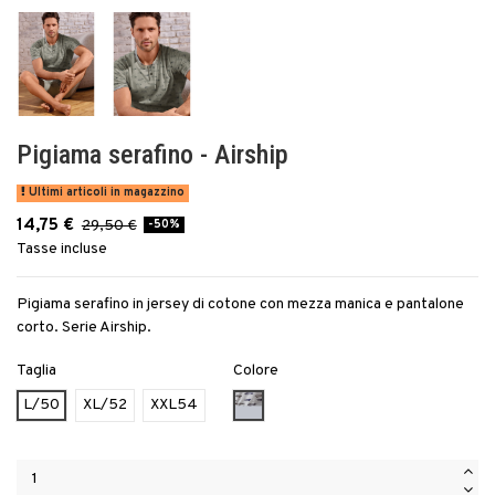
Pigiama serafino - Airship
Ultimi articoli in magazzino
14,75 €
29,50 €
-50%
Tasse incluse
Pigiama serafino in jersey di cotone con mezza manica e pantalone
corto. Serie Airship.
Taglia
Colore
AZZURRO - 1122I_AIRSHIP
L/50
XL/52
XXL54