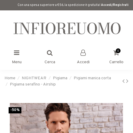
Con una spesa superiore a €56, la spedizione è gratuita!
Accedi/Registrati
0
Menu
Cerca
Accedi
Carrello
Home
NIGHTWEAR
Pigiama
Pigiami manica corta
Pigiama serafino - Airship
-50%