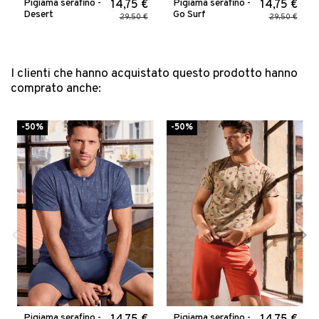
Pigiama serafino -
Pigiama serafino -
14,75 €
14,75 €
Desert
Go Surf
29,50 €
29,50 €
I clienti che hanno acquistato questo prodotto hanno
comprato anche:
-50%
-50%
Pigiama serafino -
Pigiama serafino -