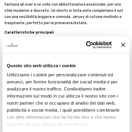
fantasia all over e un collo con abbottonatura essenziale, per uno
stile moderno e discreto. Gli shorts in tinta unita completano il set
con una vestibilità leggera e comoda. Jersey di cotone morbido e
traspirante, perfetto per la primavera/estate.
Caratteristiche principali
Maglia serafino a mezza manica in jersey di cotone con micro-
fantasia
Pantalone corto tinta unita, fit comodo e leggero
Questo sito web utilizza i cookie
Plus
Utilizziamo i cookie per personalizzare contenuti ed
Cotone traspirante e mano morbida
annunci, per fornire funzionalità dei social media e per
Look contemporaneo, dettagli puliti
analizzare il nostro traffico. Condividiamo inoltre
Ideale per la primavera/estate
informazioni sul modo in cui utilizza il nostro sito con i
Cura del capo
nostri partner che si occupano di analisi dei dati web,
Lavare delicatamente seguendo le istruzioni in etichetta.
pubblicità e social media, i quali potrebbero combinarle
con altre informazioni che ha fornito loro o che hanno
Dettagli del prodotto
raccolto dal suo utilizzo dei loro servizi.