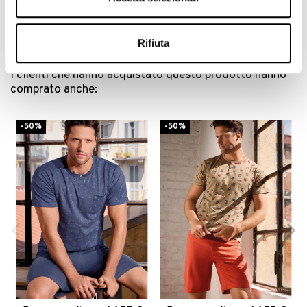
Pigiama serafino -
Pigiama serafino -
14,75 €
14,75 €
World Trip
Music Play
29,50 €
29,50 €
Rifiuta
I clienti che hanno acquistato questo prodotto hanno
comprato anche:
-50%
-50%