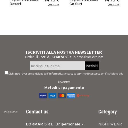
14,75 €
14,75 €
Desert
Go Surf
29,50 €
29,50 €
ISCRIVITI ALLA NOSTRA NEWSLETTER
Ottieni il
15% di Sconto
sul tuo prossimo ordine!
Iscriviti
Dichiaro di aver preso visione dell’
informativa privacy
ed esprimo il consenso per l’iscrizione alla
newsletter.
Metodi di pagamento
Contact us
Category
LORMAR S.R.L. Unipersonale -
NIGHTWEAR