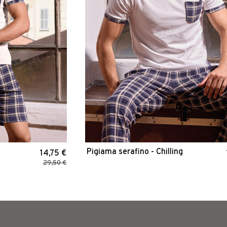
Pigiama serafino - Chilling
14,75 €
29,50 €