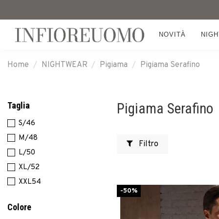
NOVITÀ
NIG
Home
NIGHTWEAR
Pigiama
Pigiama Serafino
Taglia
Pigiama Serafino
S/46
M/48
Filtro
L/50
XL/52
XXL54
-50%
Colore