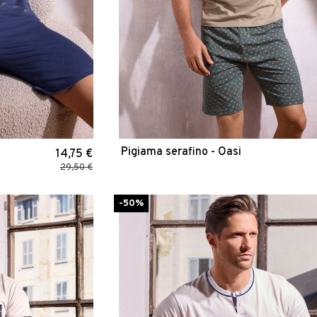
Pigiama serafino - Oasi
14,75 €
29,50 €
-50%