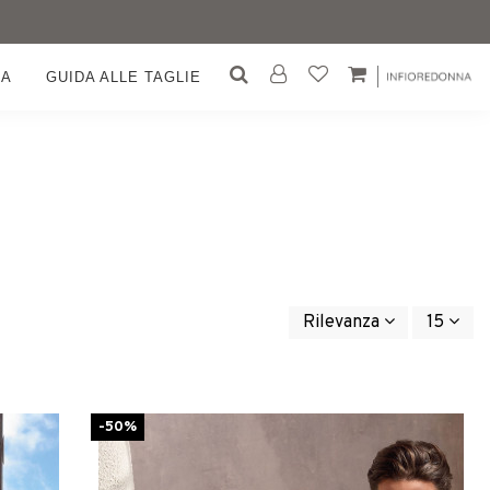
GA
GUIDA ALLE TAGLIE
Rilevanza
15
-50%