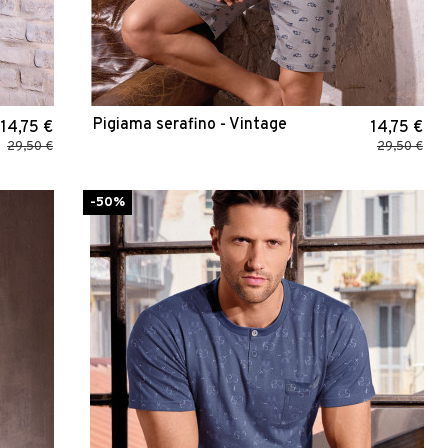
Pigiama serafino - Vintage
14,75 €
14,75 €
29,50 €
29,50 €
-50%