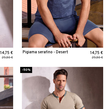
Pigiama serafino - Desert
14,75 €
14,75 €
29,50 €
29,50 €
-50%