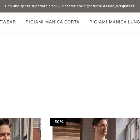
Con una spesa superiore a €56, la spedizione è gratuita!
Accedi/Registrati
HTWEAR
PIGIAMI MANICA CORTA
PIGIAMI MANICA LUN
-50%