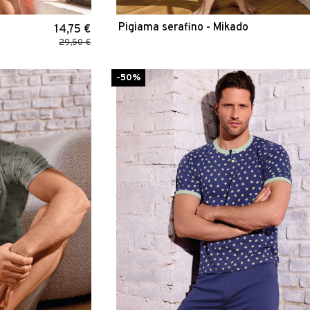
Pigiama serafino - Mikado
14,75 €
29,50 €
-50%