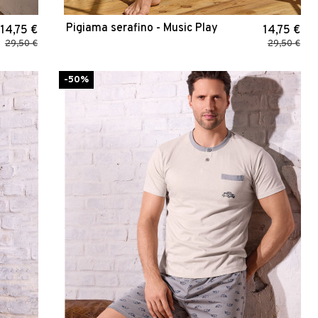
Pigiama serafino - Music Play
14,75 €
14,75 €
29,50 €
29,50 €
-50%