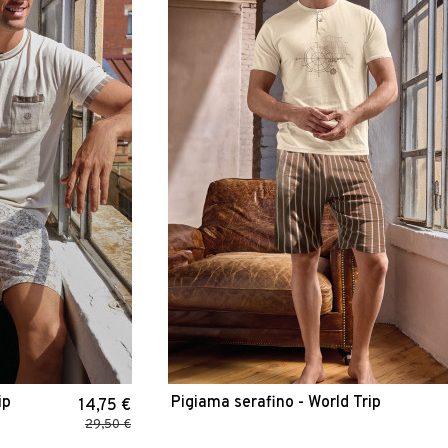
ip
Pigiama serafino - World Trip
14,75 €
29,50 €