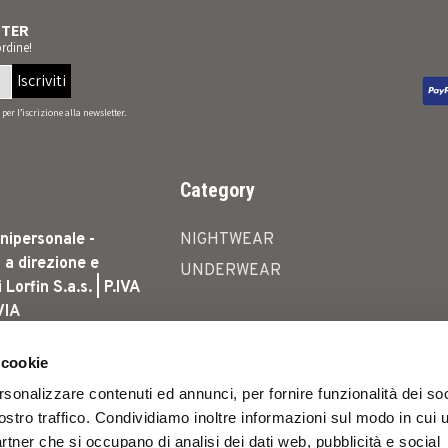
TTER
rdine!
Iscriviti
per l’iscrizione alla newsletter.
Category
nipersonale -
NIGHTWEAR
 a direzione e
UNDERWEAR
orfin S.a.s. | P.IVA
VIA
A, 23 - 41012 -
LIA | SERVIZIO
 cookie
 4786 010 |
rsonalizzare contenuti ed annunci, per fornire funzionalità dei soc
ICE@LORMAR.IT
ostro traffico. Condividiamo inoltre informazioni sul modo in cui u
oltura, 23 Carpi
partner che si occupano di analisi dei dati web, pubblicità e social