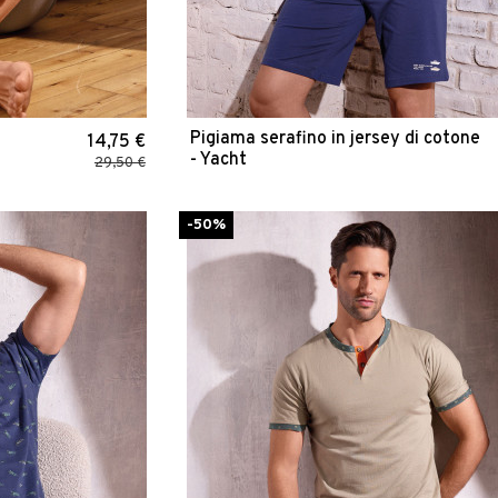
Pigiama serafino in jersey di cotone
14,75 €
- Yacht
29,50 €
-50%