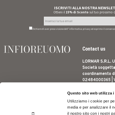
ISCRIVITI ALLA NOSTRA NEWSLE
Ottieni il
15% di Sconto
sul tuo prossimo o
Dichiaro di aver preso visione dell’
informativa privacy
ed esprimo il consenso 
Contact us
LORMAR S.R.L. U
Società soggetta
coordinamento di L
02484000365 | 
DELL'AGRICOLTUR
CARPI (MO) - ITA
Questo sito web utilizza i
CLIENTI: +39 346
Utilizziamo i cookie per pe
CUSTOMERSERV
media e per analizzare il n
Via dell'agric
il nostro sito con i nostri 