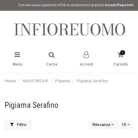
Con una spesa superiore a €56, la spedizione è gratuita!
Accedi/Registrati
0
Menu
Cerca
Accedi
Carrello
Home
NIGHTWEAR
Pigiama
Pigiama Serafino
Pigiama Serafino
Filtro
Rilevanza
15