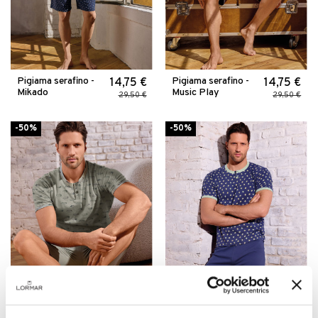
Pigiama serafino -
Pigiama serafino -
14,75 €
14,75 €
Mikado
Music Play
29,50 €
29,50 €
-50%
-50%