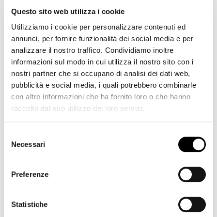
Pigiama serafino -
Pigiama serafino in
14,75 €
14,75 €
Questo sito web utilizza i cookie
Airship
jersey di cotone -
29,50 €
29,50 €
Yacht
Utilizziamo i cookie per personalizzare contenuti ed
annunci, per fornire funzionalità dei social media e per
-50%
-50%
analizzare il nostro traffico. Condividiamo inoltre
informazioni sul modo in cui utilizza il nostro sito con i
nostri partner che si occupano di analisi dei dati web,
pubblicità e social media, i quali potrebbero combinarle
con altre informazioni che ha fornito loro o che hanno
raccolto dal suo utilizzo dei loro servizi.
Selezione
Necessari
del
consenso
Preferenze
Pigiama serafino -
Pigiama serafino -
14,75 €
14,75 €
Vintage
Plane
29,50 €
29,50 €
Statistiche
-50%
-50%