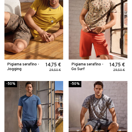
Pigiama serafino -
Pigiama serafino -
14,75 €
14,75 €
Jogging
Go Surf
29,50 €
29,50 €
-50%
-50%