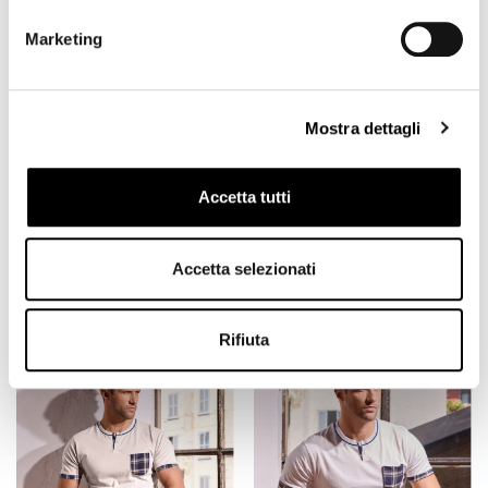
Marketing
Mostra dettagli
Accetta tutti
Accetta selezionati
Pigiama serafino -
Pigiama serafino -
14,75 €
14,75 €
Oasi
Desert
29,50 €
29,50 €
Rifiuta
-50%
-50%