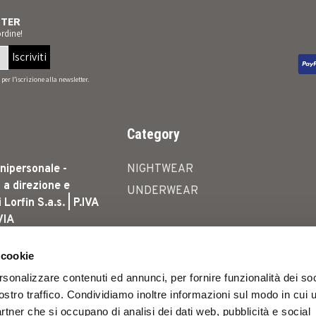
TTER
rdine!
Iscriviti
per l’iscrizione alla newsletter.
Category
nipersonale -
NIGHTWEAR
 a direzione e
UNDERWEAR
orfin S.a.s. | P.IVA
VIA
A, 23 - 41012 -
LIA | SERVIZIO
 cookie
 4786 010 |
rsonalizzare contenuti ed annunci, per fornire funzionalità dei soc
ICE@LORMAR.IT
ostro traffico. Condividiamo inoltre informazioni sul modo in cui u
oltura, 23 Carpi
partner che si occupano di analisi dei dati web, pubblicità e social