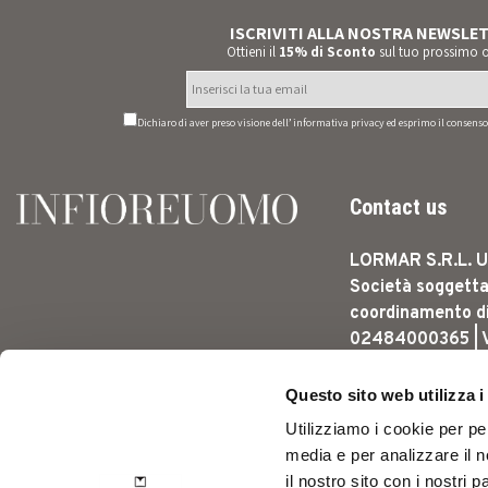
ISCRIVITI ALLA NOSTRA NEWSLE
Ottieni il
15% di Sconto
sul tuo prossimo o
Dichiaro di aver preso visione dell’
informativa privacy
ed esprimo il consenso 
Contact us
LORMAR S.R.L. U
Società soggetta
coordinamento di L
02484000365 | 
DELL'AGRICOLTUR
CARPI (MO) - ITA
Questo sito web utilizza i
CLIENTI: +39 346
Utilizziamo i cookie per pe
CUSTOMERSERV
media e per analizzare il n
Via dell'agric
il nostro sito con i nostri 