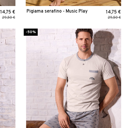
Pigiama serafino - Music Play
14,75 €
14,75 €
29,50 €
29,50 €
-50%