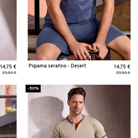
Pigiama serafino - Desert
14,75 €
14,75 €
29,50 €
29,50 €
-50%