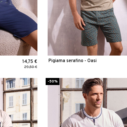
Pigiama serafino - Oasi
14,75 €
29,50 €
-50%