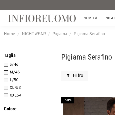
NOVITÀ
NIG
Home
NIGHTWEAR
Pigiama
Pigiama Serafino
Taglia
Pigiama Serafino
S/46
M/48
Filtro
L/50
XL/52
XXL54
-50%
Colore