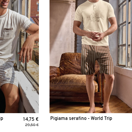
ip
Pigiama serafino - World Trip
14,75 €
29,50 €