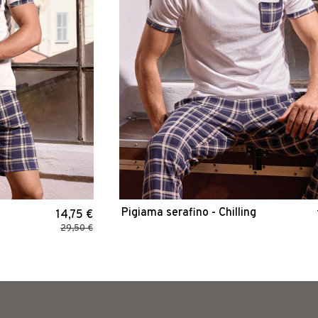
Pigiama serafino - Chilling
14,75 €
29,50 €