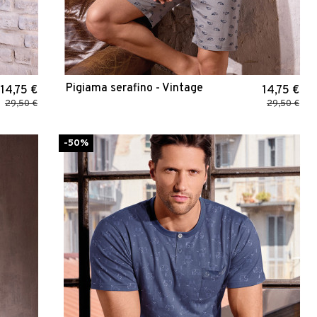
Pigiama serafino - Vintage
14,75 €
14,75 €
29,50 €
29,50 €
-50%