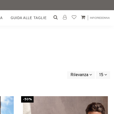
GA
GUIDA ALLE TAGLIE
Rilevanza
15
-50%