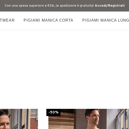
Con una spesa superiore a €56, la spedizione è gratuita!
Accedi/Registrati
HTWEAR
PIGIAMI MANICA CORTA
PIGIAMI MANICA LUN
-50%