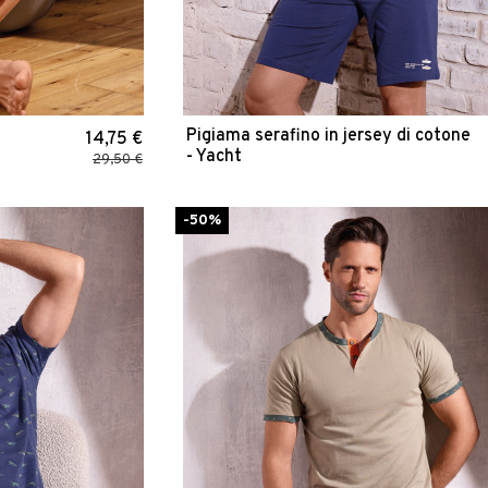
Pigiama serafino in jersey di cotone
14,75 €
- Yacht
29,50 €
-50%