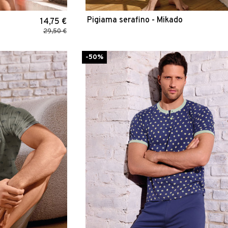
Pigiama serafino - Mikado
14,75 €
29,50 €
-50%